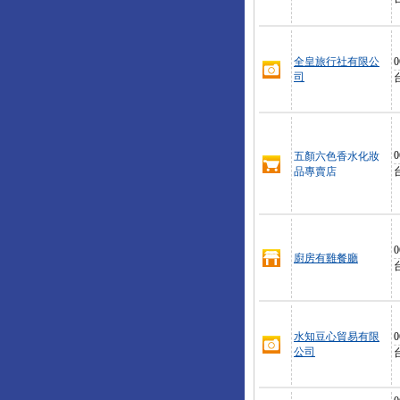
全皇旅行社有限公
0
司
0
五顏六色香水化妝
品專賣店
0
廚房有雞餐廳
水知豆心貿易有限
0
公司