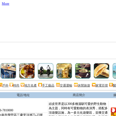
More
戶外
時尚
地方名產
手工藝品
交通運輸
休閒旅遊
家電百貨
醫
電話/地址
商店簡介
頑皮世界是以300多種溫馴可愛的野生動物
為主題，同時有可愛動物的表演秀，搭配多
6-7810000
項遊樂設施，為一多元化遊樂區，並獲交通
台南市學甲區三慶里頂洲75-25號