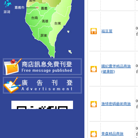
0
福豆屋
0
國妃鷹堡精品商旅
(健康館)
0
激情密碼藝術商旅
0
青森精品商旅