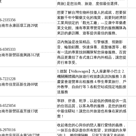
號
商旅] 是您洽商、旅遊、度假最佳選擇。
想要了解台灣生物科技傲人的成就，想要探
索數千年中醫藥文化的瑰寶，就要到經濟部
6-2335356
工業局頒定的「觀光工廠」---立康中草藥產
台南市永康區環工路29號
業文化館。擁有專業導覽背景的服務團隊為
來訪的參訪團、遊客提供最佳的服務。
店內無論是改裝精品、引擎修護、視聽影
音、輪胎鋁圈、快速保養、底盤修護等，都
6-6595333
有一流的專業技師團隊幫您保修服務。百貨
台南市新營區復興路312號
商品更囊括了各式進口車內外精品，讓您提
昇行車享受。
1.德製【Volkswagen】九人座豪華小巴士 2.
機關團體國內旅遊行程規劃及諮詢服務 3.喜
6-7221228
慶宴會遊覽車出租服務 4.學生畢業旅行、戶
台南市佳里區新生路69號
外教學、自由行等 5.各航空站或指定地點接
送服務
寧靜、舒適、乾淨，以超低的價格提供一流
6-6525054
的住宿品質，以客為尊的服務，是您的旅程
台南市新營區嘉芳接15號
中最佳驛站！讓您出外旅遊也有像在家的感
覺！
收起倦怠的心與你的戀人履行愛情的義務，
6-2970116
一抹百合香訴盡你所有慾望，於靜謐的永華
台南市安平區永華5街77號
5街上，將喧嘩隔離，只留下浪漫又幸福的