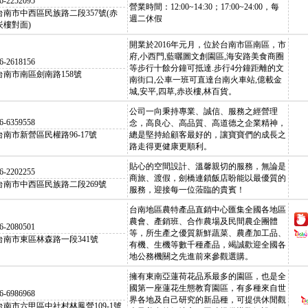
6-2252095
營業時間：12:00~14:30；17:00~24:00，每
台南市中西區民族路二段357號(赤
週二休假
崁樓對面)
開業於2016年元月，位於台南市區南區，市
府,小西門,藍曬圖文創園區,海安路美食商圈
6-2618156
等步行十餘分鐘可抵達.步行4分鐘距離的文
台南市南區劍南路158號
南街口,公車一班可直達台南火車站,億載金
城,安平,四草,赤崁樓,林百貨。
公司一向秉持專業、誠信、服務之經營理
6-6359558
念，高良心、高品質、高道德之企業精神，
台南市新營區民權路96-17號
總是堅持給顧客最好的，讓寶寶們的成長之
路走得更健康更順利。
貼心的空間設計、溫馨親切的服務，無論是
6-2202255
商旅、渡假，劍橋連鎖飯店盼能以最優質的
台南市中西區民族路二段269號
服務，迎接每一位蒞臨的貴賓！
台南地區農特產品直銷中心匯集全國各地區
農會、產銷班、合作農場及民間農企團體
6-2080501
等，所生產之優質新鮮蔬菜、農產加工品、
台南市東區林森路一段341號
有機、生機等數千種產品，竭誠歡迎全國各
地公務機關之先進前來參觀選購。
擁有東南亞蓮荷花品系最多的園區，也是全
國第一座蓮花生態教育園區，有多種來自世
6-6986968
界各地及自己研究的新品種，可提供休閒觀
台南市六甲區中社村林鳳營109-1號