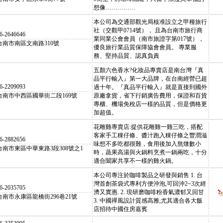
想像……………
本公司為交通部觀光局核准設立之甲種旅行
社（交觀甲0714號）， 且為台南市旅行商
6-2646646
業同業公會會員（南市旅證字第017號），
台南市南區文南路310號
優良旅行業品質保障協會會員。 專業服
務、堅持品質、認真負責
五顏六色香水?化妝品專賣店是南台灣『真
品平行輸入』第一大品牌，在台南經營已超
6-2209093
過十年。『真品平行輸入』就是直接到國外
台南市中西區國華街二段169號
原廠拿貨，省下行銷廣告費用，保證和百貨
專櫃、機場免稅店一樣的品質，但是價格更
加超值。
花雕雞專賣店:提供花雕雞一雞三吃，搭配
客家手工粿仔條、醬汁跑入粿仔條之豐潤滋
6-2882656
味想不多吃都很難，食用後加入熬燉數小
台南市東區中華東路3段308號之1
時，蔬果高湯與火鍋料烹煮一鍋兩吃，十分
適合闔家共享不一樣的雞火鍋。
本公司專注於咖啡製品之研發與銷售 1. 台
灣首創茶袋式專利方便沖泡,可回沖2~3次經
6-2035705
濟又實惠. 2. 現研磨咖啡粉香氣濃郁又回甘
台南市永康區龍橋街296巷21號
3. 中國禪風設計質感高雅,尤其適合各大飯
店招待中國住房嘉賓