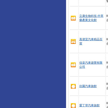
立康生物科技-中草
0
藥產業文化館
真便宜汽車精品百
0
貨
佳皇汽車遊覽有限
0
公司
0
欣園汽車旅館
0
愛丁堡汽車旅館