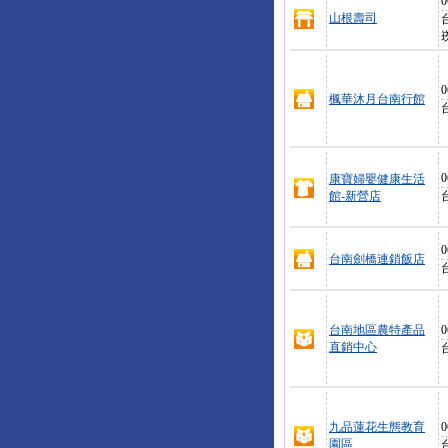
0
山根壽司
0
楓華沐月台南行館
0
康寶婦嬰健康生活
館-新營店
0
台南劍橋連鎖飯店
台南地區農特產品
0
直銷中心
九品蓮花生態教育
0
園區