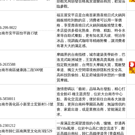
部觀光局頒發合格風景遊樂區執照，歡迎蒞
臨參觀。
福豆屋安平店是台南首家壽喜燒日式火鍋與
鐵板燒吃到飽的店，消費者可以用一筆價
格，享受壽喜燒日式火鍋與鐵板燒雙主餐。
6-299-9022
本店提供多樣化熟食、炸物、糕點、時令水
台南市安平區怡平路15號
果等自助式餐點，更有知名莫凡彼、明治等
冰品，現調義式咖啡等精緻附餐，讓消費者
有著大大的滿足感。
摩鐵界的台南指標，城市建築美學鉅作，巴
洛克式歐洲城堡，王室典雅高貴風格 台南
6-2635588
指定觀光旅館，台灣百大摩鐵大賞，寬敞雙
台南市南區健康路二段500號
車道、獨立大空間環境攸靜隱私性安全高、
高科技防偷拍，駐足府城值得休憩的一個優
質摩鐵。
激情密碼以「藝術」品味為出發點，精心打
造全館45 種主題房型，位於大台南市中心
6-5850011
點、善化交流道旁，便於前往台南各大旅遊
台南市善化區小新里士宏新村1-1號
景點，更與台南科學園區為鄰，無論情侶約
會、家庭出遊，或是業務洽商，皆能滿足需
求。
一座滿足您渴望渡假的小島，慵懶、舒適再
6-2301212
現Villa風潮，位於中山高仁德交流道下，鄰
台南市歸仁區南興里文化街3段529
近高鐵台南站，歸仁高鐵便道旁 [青森精品